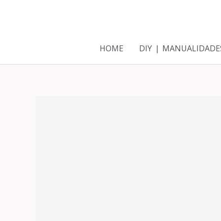
Ir
al
contenido
HOME
DIY ❘ MANUALIDADE
Navegación
de
entradas