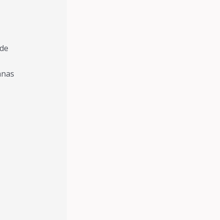
de
anas