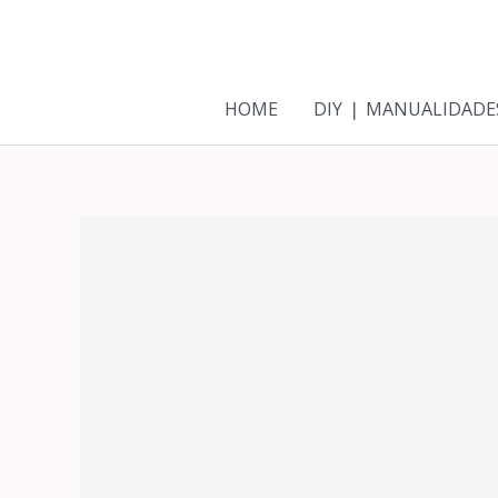
Ir
al
contenido
HOME
DIY ❘ MANUALIDADE
Navegación
de
entradas