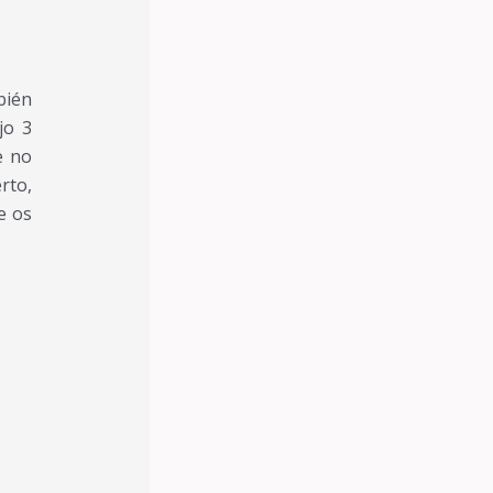
bién
jo 3
e no
rto,
e os