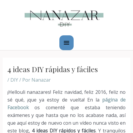
Ir
Menú
al
principal
contenido
Navegación
de
4 ideas DIY rápidas y fáciles
entradas
/
DIY
/ Por
Nanazar
¡Hellouli nanazares! Feliz navidad, feliz 2016, feliz no
sé qué, ¡que ya estoy de vuelta! En la
página de
Facebook
os comenté que estaba teniendo
exámenes y que hasta que no los acabase nada, así
que aquí estoy de nuevo con un vídeo nunca visto en
este blog,
4 ideas DIY rápidos y fáciles
. Y tranquilos