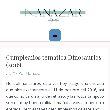
Ir
Menú
al
principal
contenido
Navegación
de
Cumpleaños temática Dinosaurios
entradas
(2016)
/
DIY
/ Por
Nanazar
Hellouli nanazares, esta vez hoy traigo una entrada
que hice exactamente el 11 de octubre del 2016, así
que como va un año de retraso, y las fotos tampoco
son de muy buena calidad, mañana vais a tener otra
entrada, pero esta vez del cumpleaños de este año.