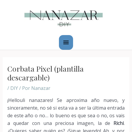
Ir
Menú
al
principal
contenido
Navegación
de
Corbata Pixel (plantilla
entradas
descargable)
/
DIY
/ Por
Nanazar
¡Hellouli nanazares! Se aproxima año nuevo, y
sinceramente, no sé si esta va a ser la última entrada
de este año o no… lo bueno es que sea o no, os vais
a quedar con una preciosa imagen, la de
Richi
.
¿Quieres saber quién es? ¡Sigue leyendo! Ah, y por