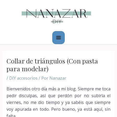
Ir
Menú
al
principal
contenido
Navegación
de
Collar de triángulos (Con pasta
entradas
para modelar)
/
DIY accesorios
/ Por
Nanazar
Bienvenidos otro día más a mi blog. Siempre me toca
pedir disculpas, así que perdón por no subirla el
viernes, no me dio tiempo y ya sabéis que siempre
voy apurada en todo. Pero bueno, ya está aquí, sin
falta.